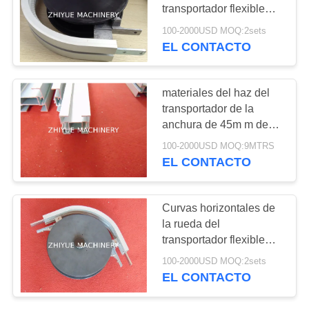
CITA
transportador flexible
105BP para los
100-2000USD MOQ:2sets
MATERIALES flexibles
EL CONTACTO
2
MAPA
PA6 de las cadenas de
Cintas
DEL
65m m
SITIO
materiales del haz del
transportadoras
transportador de la
anchura de 45m m de
flexibles LF137
PRIVACY
aluminio para los
100-2000USD MOQ:9MTRS
sistemas de
POLICY
EL CONTACTO
transportador flexibles
2
Curvas horizontales de
Cintas
la rueda del
transportador flexible
transportadoras
85BP para los
100-2000USD MOQ:2sets
MATERIALES flexibles
flexibles LF175
EL CONTACTO
PA6 de las cadenas de
65m m