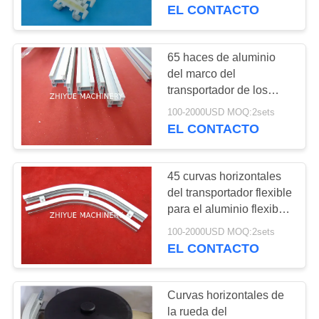
FÁBRICA
alimenticia flexible de
EL CONTACTO
LF63
los sistemas modulares
FDA
CONTROL
65 haces de aluminio
11
DE
del marco del
Cintas
transportador de los
CALIDAD
haces para los sistemas
transportadoras
100-2000USD MOQ:2sets
de transportador
EL CONTACTO
flexibles
CONTACTA
flexibles LF83
CON
45 curvas horizontales
NOSOTROS
del transportador flexible
para el aluminio flexible
9
de los MATERIALES de
NOTICIAS
100-2000USD MOQ:2sets
Cintas
las cadenas de 45m m
EL CONTACTO
transportadoras
SOLICITAR
Curvas horizontales de
flexibles LF103
UNA
la rueda del