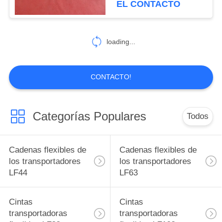
EL CONTACTO
11
Transportadores
loading...
flexibles llanos
CONTACTO!
Categorías Populares
Todos
Cadenas flexibles de
Cadenas flexibles de
los transportadores
los transportadores
LF44
LF63
Cintas
Cintas
transportadoras
transportadoras