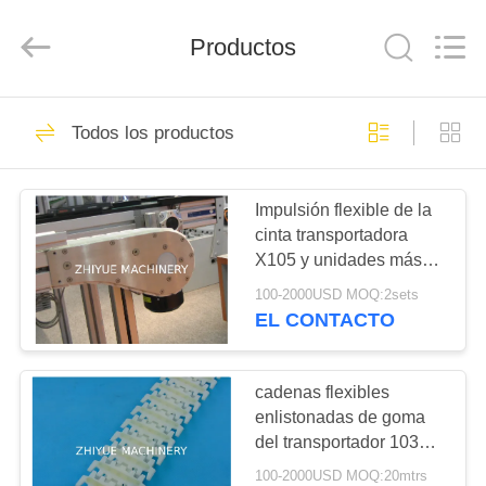
Zhiyue
Machinery
Co.,Ltd.
Productos
All
Rights
Reserved.
Developed
by
EN
3
ECER
Todos los productos
CASA
Cadenas flexibles
de los
Impulsión flexible de la
PRODUCTOS
cinta transportadora
transportadores
X105 y unidades más
SOBRE
LF44
ociosas para las líneas
100-2000USD MOQ:2sets
del transportador
NOSOTROS
EL CONTACTO
10
Cadenas flexibles
RECORRIDO
cadenas flexibles
enlistonadas de goma
POR
de los
del transportador 103E
LA
para la categoría
transportadores
100-2000USD MOQ:20mtrs