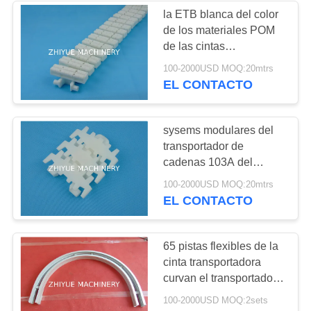
la ETB blanca del color
de los materiales POM
1
de las cintas
Cintas
transportadoras del top
100-2000USD MOQ:20mtrs
del rodillo 103F
EL CONTACTO
transportadoras
ENCADENA los
materiales POM
fleixible LF295
sysems modulares del
transportador de
cadenas 103A del
transportador de las
26
100-2000USD MOQ:20mtrs
cadenas flexibles
EL CONTACTO
Recambios del
flexibles superiores
llanas de los sistemas
transportador
65 pistas flexibles de la
cinta transportadora
flexible
curvan el transportador
doblan para la cadena
100-2000USD MOQ:2sets
de la anchura de 63m m