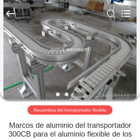
Machinery
Co.,Ltd.
All
Rights
Reserved.
Developed
by
ECER
EN
CASA
PRODUCTOS
SOBRE
NOSOTROS
RECORRIDO
Recambios del transportador flexible
POR
Marcos de aluminio del transportador
LA
300CB para el aluminio flexible de los