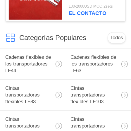
flexible de los
100-2000USD MOQ:2sets
MATERIALES de las
EL CONTACTO
cadenas de 45m m
Categorías Populares
Todos
Cadenas flexibles de
Cadenas flexibles de
los transportadores
los transportadores
LF44
LF63
Cintas
Cintas
transportadoras
transportadoras
flexibles LF83
flexibles LF103
Cintas
Cintas
transportadoras
transportadoras