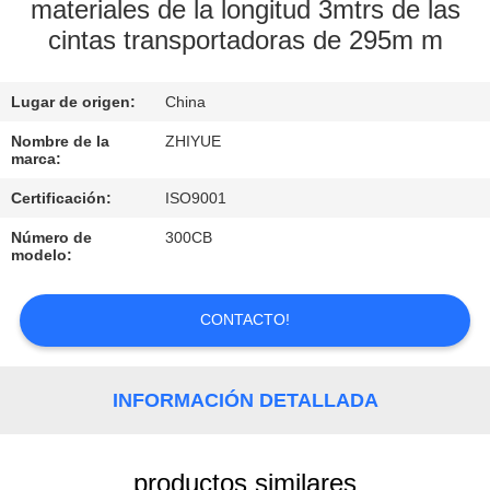
FÁBRICA
materiales de la longitud 3mtrs de las
cintas transportadoras de 295m m
CONTROL
Lugar de origen:
China
DE
Nombre de la
ZHIYUE
CALIDAD
marca:
Certificación:
ISO9001
CONTACTA
Número de
300CB
CON
modelo:
NOSOTROS
CONTACTO!
NOTICIAS
INFORMACIÓN DETALLADA
SOLICITAR
UNA
productos similares