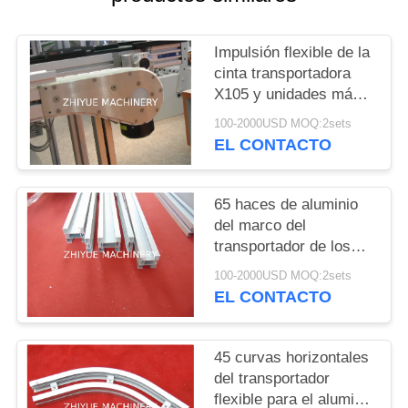
CITA
Impulsión flexible de la
MAPA
cinta transportadora
DEL
X105 y unidades más
ociosas para las líneas
SITIO
100-2000USD MOQ:2sets
del transportador
EL CONTACTO
PRIVACY
65 haces de aluminio
POLICY
del marco del
transportador de los
haces para los
100-2000USD MOQ:2sets
sistemas de
EL CONTACTO
transportador flexibles
45 curvas horizontales
del transportador
flexible para el aluminio