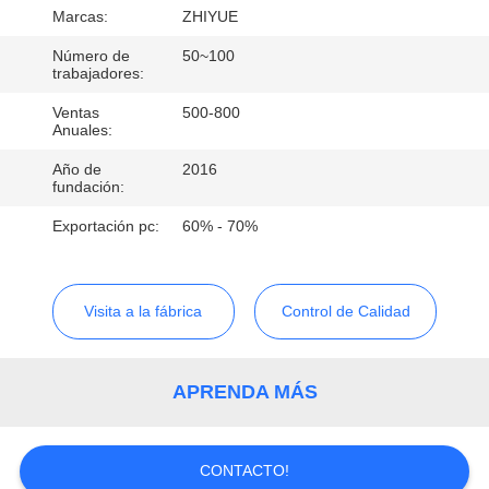
FÁBRICA
Marcas:
ZHIYUE
Número de
50~100
CONTROL
trabajadores:
DE
Ventas
500-800
Anuales:
CALIDAD
Año de
2016
fundación:
CONTACTA
Exportación pc:
60% - 70%
CON
NOSOTROS
Visita a la fábrica
Control de Calidad
NOTICIAS
APRENDA MÁS
SOLICITAR
UNA
CONTACTO!