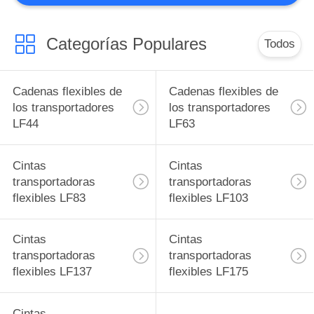
CITA
Categorías Populares
Todos
MAPA
DEL
Cadenas flexibles de
Cadenas flexibles de
SITIO
los transportadores
los transportadores
LF44
LF63
PRIVACY
POLICY
Cintas
Cintas
transportadoras
transportadoras
flexibles LF83
flexibles LF103
Cintas
Cintas
transportadoras
transportadoras
flexibles LF137
flexibles LF175
Cintas