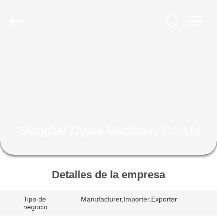
Zhiyue
Machinery
Co.,Ltd.
All
Rights
Reserved.
Developed
by
EN
ECER
CASA
PRODUCTOS
SOBRE
Shanghai Zhiyue Machinery Co.,Ltd
NOSOTROS
RECORRIDO
Detalles de la empresa
POR
Tipo de
Manufacturer,Importer,Exporter
LA
negocio: