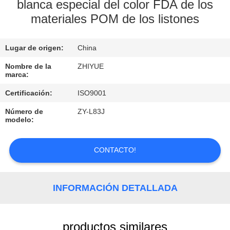
FÁBRICA
blanca especial del color FDA de los
materiales POM de los listones
CONTROL
Lugar de origen:
China
DE
Nombre de la
ZHIYUE
CALIDAD
marca:
Certificación:
ISO9001
CONTACTA
Número de
ZY-L83J
CON
modelo:
NOSOTROS
CONTACTO!
NOTICIAS
INFORMACIÓN DETALLADA
SOLICITAR
UNA
productos similares