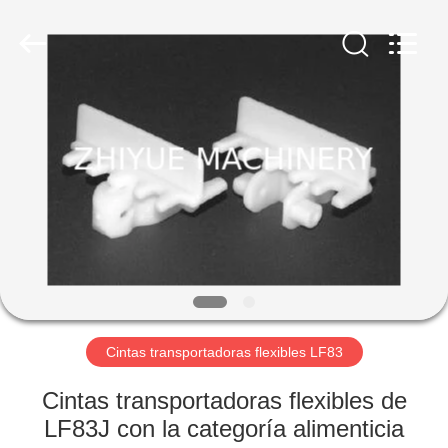
Machinery
Co.,Ltd.
All
Rights
Reserved.
Developed
by
ECER
EN
CASA
PRODUCTOS
SOBRE
NOSOTROS
RECORRIDO
Cintas transportadoras flexibles LF83
POR
Cintas transportadoras flexibles de
LA
LF83J con la categoría alimenticia