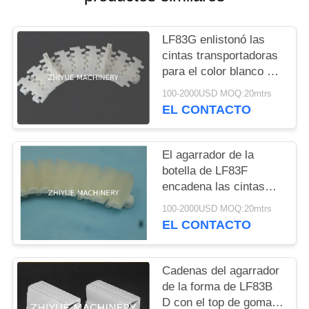
CITA
LF83G enlistonó las
MAPA
cintas transportadoras
DEL
para el color blanco de
los materiales POM de
SITIO
100-2000USD MOQ:20mtrs
la industria del tobaco
EL CONTACTO
para las líneas de la
botella
PRIVACY
El agarrador de la
POLICY
botella de LF83F
encadena las cintas
transportadoras
100-2000USD MOQ:20mtrs
flexibles para el color
EL CONTACTO
blanco de los sistemas
modulares
Cadenas del agarrador
de la forma de LF83B
D con el top de goma