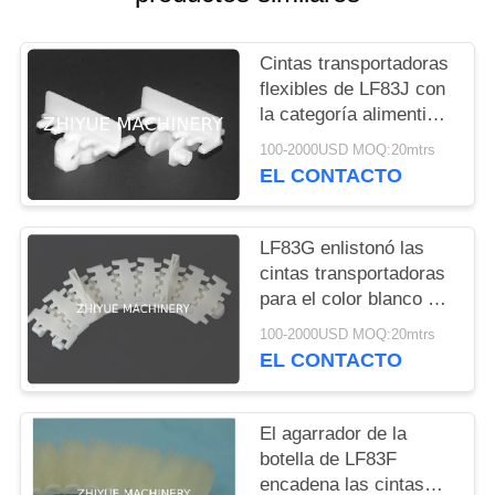
CITA
Cintas transportadoras
MAPA
flexibles de LF83J con
DEL
la categoría alimenticia
blanca especial del
SITIO
100-2000USD MOQ:20mtrs
color FDA de los
EL CONTACTO
materiales POM de los
listones
PRIVACY
LF83G enlistonó las
POLICY
cintas transportadoras
para el color blanco de
los materiales POM de
100-2000USD MOQ:20mtrs
la industria del tobaco
EL CONTACTO
para las líneas de la
botella
El agarrador de la
botella de LF83F
encadena las cintas