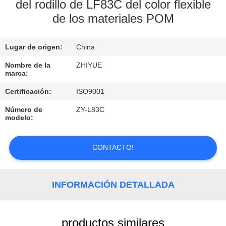
FÁBRICA
del rodillo de LF83C del color flexible
de los materiales POM
CONTROL
Lugar de origen:
China
DE
Nombre de la
ZHIYUE
CALIDAD
marca:
Certificación:
ISO9001
CONTACTA
Número de
ZY-L83C
CON
modelo:
NOSOTROS
CONTACTO!
NOTICIAS
INFORMACIÓN DETALLADA
SOLICITAR
UNA
productos similares