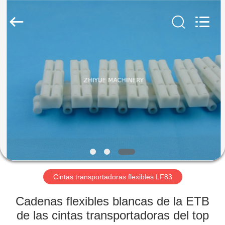
Machinery
Co.,Ltd.
All
Rights
Reserved.
Developed
by
ECER
EN
CASA
PRODUCTOS
SOBRE
NOSOTROS
RECORRIDO
Cintas transportadoras flexibles LF83
POR
Cadenas flexibles blancas de la ETB
LA
de las cintas transportadoras del top